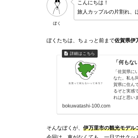
こんにちは！
旅人カップルの片割れ、
ぼく
ぼくたちは、ちょっと前まで
佐賀県伊
「何もな
「佐賀県に
なた。私も
賀県に住ん
るぞと実感
ればと思い
bokuwatashi-100.com
そんなぼくが、
伊万里市の観光モデル
今回は、車がなくても、一日でサクッ