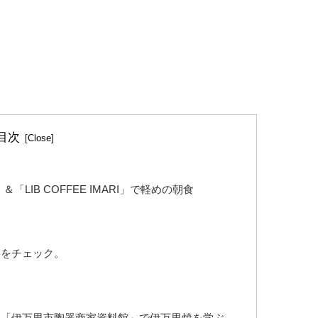
目次
＆「LIB COFFEE IMARI」で軽めの朝食
」をチェック。
」＆「伊万里市陶器商家資料館」で伊万里焼を学ぶ。