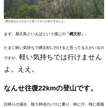
縄文杉はまだかなーと思ってからが長すぎるんよ…
まず、屋久島といえばという感じの
「縄文杉」
。
たまに軽い気持ちで縄文杉に行けると思ってる人がいるの
軽い気持ちでは行けません
ですが、
よ。ええ。
なんせ往復
2
2
kmの登山です。
日帰りの場合、朝５時頃のバスに乗り、時に汗、時に雨風