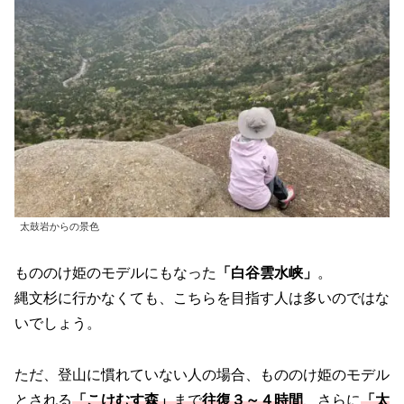
太鼓岩からの景色
もののけ姫のモデルにもなった
「白谷雲水峡」
。
縄文杉に行かなくても、こちらを目指す人は多いのではな
いでしょう。
ただ、登山に慣れていない人の場合、もののけ姫のモデル
とされる
「こけむす森」
まで
往復３～４時間
、さらに
「太