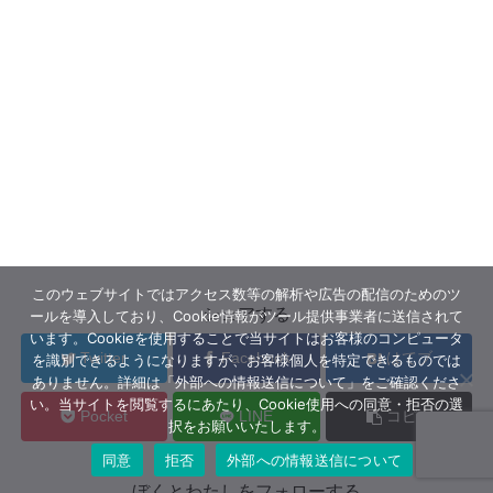
このウェブサイトではアクセス数等の解析や広告の配信のためのツ
シェアする
ールを導入しており、Cookie情報がツール提供事業者に送信されて
います。Cookieを使用することで当サイトはお客様のコンピュータ
Twitter
Facebook
はてブ
を識別できるようになりますが、お客様個人を特定できるものでは
ありません。詳細は「外部への情報送信について」をご確認くださ
い。当サイトを閲覧するにあたり、Cookie使用への同意・拒否の選
Pocket
LINE
コピー
択をお願いいたします。
同意
拒否
外部への情報送信について
ぼくとわたしをフォローする