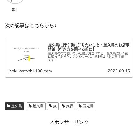
ぼく
次の記事はこちらから↓
屋久島に行く前に知りたいこと：屋久島のお店事
情編【行き方を調べる前に】
屋久島の宿で働いていた僕がお送りする、屋久島に行く前
に知っておきたいことシリーズ。第3弾は「お店事情編」
です。
bokuwatashi-100.com
2022.09.15
屋久島
屋久島
旅
旅行
鹿児島
スポンサーリンク