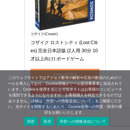
コザイク(Cosaic)
コザイク ロストシティ (Lost Citi
es) 完全日本語版 (2人用 30分 10
才以上向け) ボードゲーム
Amazonで見る
このウェブサイトではアクセス数等の解析や広告の配信のためのツ
ールを導入しており、Cookie情報がツール提供事業者に送信されて
います。Cookieを使用することで当サイトはお客様のコンピュータ
楽天市場で見る
を識別できるようになりますが、お客様個人を特定できるものでは
ありません。詳細は「外部への情報送信について」をご確認くださ
Yahoo!ショッピングで見る
い。当サイトを閲覧するにあたり、Cookie使用への同意・拒否の選
択をお願いいたします。
同意
拒否
外部への情報送信について