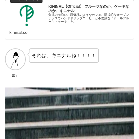
KININAL【Official】 フルーツなのか、ケーキな
のか、キニナル
魚津の海沿い、蜃気楼のようなカフェ。開放的なオープン
テラスでハンドドリップコーヒーと不思議な「ホールフル
ーツ・ケーキ」を。
kininal.co
それは、キニナルね！！！！
ぼく