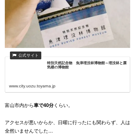
特別天然記念物 魚津埋没林博物館～埋没林と蜃
気楼の博物館
www.city.uozu.toyama.jp
富山市内から
車で40分
くらい。
アクセスが悪いからか、日曜に行ったにも関わらず、人は
全然いませんでした…