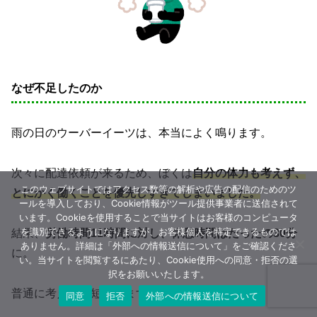
なぜ不足したのか
雨の日のウーバーイーツは、本当によく鳴ります。
次々に配達依頼が来るため、ぼくは
自分の体力も考えず、
このウェブサイトではアクセス数等の解析や広告の配信のためのツ
とにかく働くことを優先しすぎてしまいました。
ールを導入しており、Cookie情報がツール提供事業者に送信されて
います。Cookieを使用することで当サイトはお客様のコンピュータ
を識別できるようになりますが、お客様個人を特定できるものでは
結果、
労働時間11時間に対し、休憩時間はたったの30分
ありません。詳細は「外部への情報送信について」をご確認くださ
に。
い。当サイトを閲覧するにあたり、Cookie使用への同意・拒否の選
択をお願いいたします。
普通に考えても短すぎますね…。
同意
拒否
外部への情報送信について